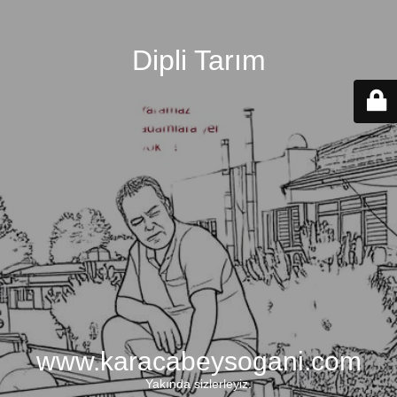
Dipli Tarım
www.karacabeysogani.com
Yakında sizlerleyiz.