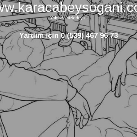
w.karacabeysogani.
Yakında sizlerleyiz.
Yardım için 0 (539) 467 96 73