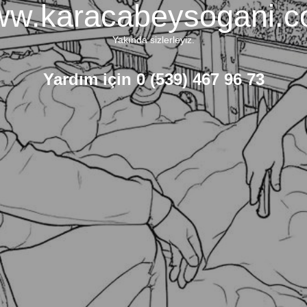
w.karacabeysogani.
Yakında sizlerleyiz.
Yardım için 0 (539) 467 96 73