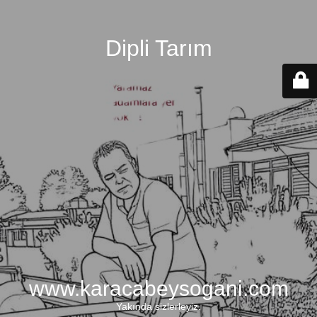
Dipli Tarım
www.karacabeysogani.com
Yakında sizlerleyiz.