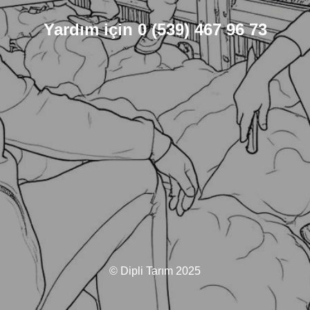
Yardım için 0 (539) 467 96 73
© Dipli Tarım 2025